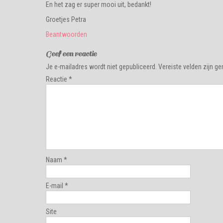
En het zag er super mooi uit, bedankt!
Groetjes Petra
Beantwoorden
Geef een reactie
Je e-mailadres wordt niet gepubliceerd.
Vereiste velden zijn 
Reactie
*
Naam
*
E-mail
*
Site