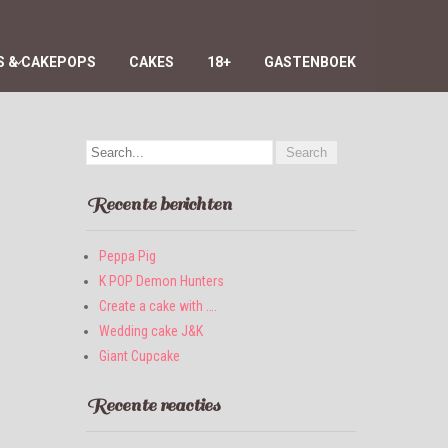
 & CAKEPOPS
CAKES
18+
GASTENBOEK
Recente berichten
Peppa Pig
K POP Demon Hunters
Create a cake with ….
Wedding cake J&K
Giant Cupcake
Recente reacties