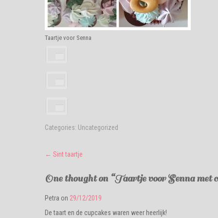
Taartje voor Senna
Categories:
Uncategorized
Post
←
Sint taartje
navigation
One thought on “
Taartje voor Senna met 
Petra
on
29/12/2019
De taart en de cupcakes waren weer heerlijk!