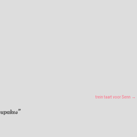
trein taart voor Senn
→
cupakes
”