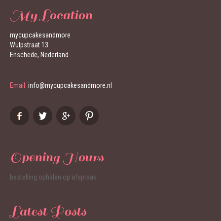
My Location
mycupcakesandmore
Wulpstraat 13
Enschede, Nederland
Email:
info@mycupcakesandmore.nl
Opening Hours
bestelling ophalen op afspraak
Latest Posts