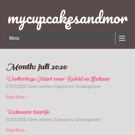
mycupcakesandmor
e
Menu
Month:
juli 2020
Verlovings Taart voor Rohid en Sakaar
07/07/2020
|
Geen reacties
| Categories:
Uncategorized
Read More »
Unincorn taartje
02/07/2020
|
Geen reacties
| Categories:
Uncategorized
Read More »