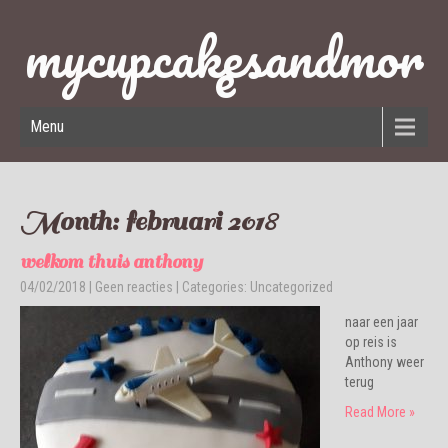
mycupcakesandmor
e
Menu
Month:
februari 2018
welkom thuis anthony
04/02/2018
|
Geen reacties
| Categories:
Uncategorized
naar een jaar
op reis is
Anthony weer
terug
Read More »