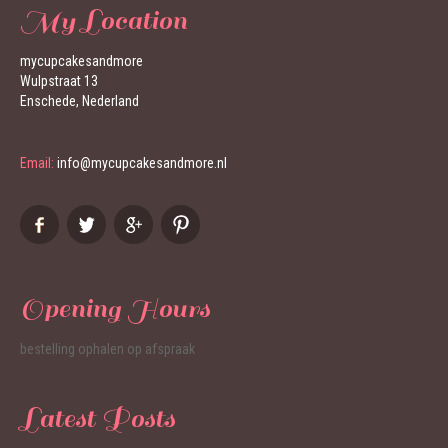
My Location
mycupcakesandmore
Wulpstraat 13
Enschede, Nederland
Email:
info@mycupcakesandmore.nl
Opening Hours
bestelling ophalen op afspraak
Latest Posts