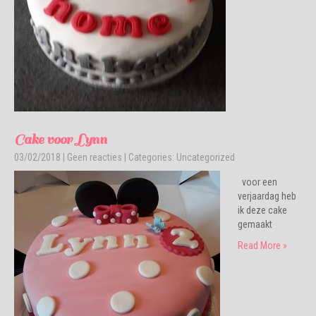
Cake voor Lynn
03/02/2018
|
Geen reacties
| Categories:
Uncategorized
voor een
verjaardag heb
ik deze cake
gemaakt
Read More »