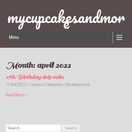
mycupcakesandmor
e
Menu
Month:
april 2022
17th Birthday drip cake
11/04/2022
|
1 reactie
| Categories:
Uncategorized
Read More »