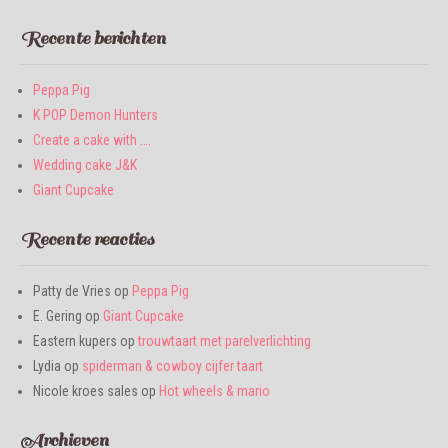
Recente berichten
Peppa Pig
K POP Demon Hunters
Create a cake with ….
Wedding cake J&K
Giant Cupcake
Recente reacties
Patty de Vries
op
Peppa Pig
E. Gering
op
Giant Cupcake
Eastern kupers
op
trouwtaart met parelverlichting
Lydia
op
spiderman & cowboy cijfer taart
Nicole kroes sales
op
Hot wheels & mario
Archieven