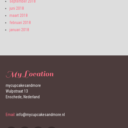
september 2018
juni 2018
maart 2018
februari 2018
januari 2018
My Location
mycupcakesandmore
Wulpstraat 13
Enschede, Nederland
Email:
info@mycupcakesandmore.nl