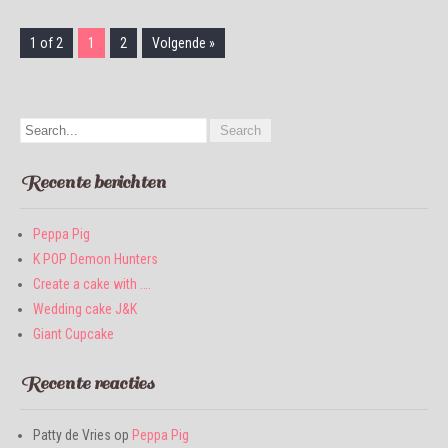
1 of 2
1
2
Volgende »
Recente berichten
Peppa Pig
K POP Demon Hunters
Create a cake with ….
Wedding cake J&K
Giant Cupcake
Recente reacties
Patty de Vries
op
Peppa Pig