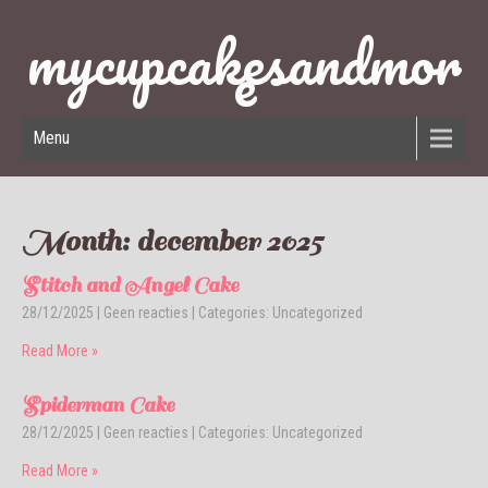
mycupcakesandmor
e
Menu
Month:
december 2025
Stitch and Angel Cake
28/12/2025
|
Geen reacties
| Categories:
Uncategorized
Read More »
Spiderman Cake
28/12/2025
|
Geen reacties
| Categories:
Uncategorized
Read More »