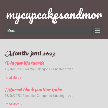
mycupcakesandmor
e
Menu
Month:
juni 2023
Vlaggenlijn taartje
13/06/2023
|
1 reactie
| Categories:
Uncategorized
Read More »
Marvel black panther Cake
13/06/2023
|
1 reactie
| Categories:
Uncategorized
Read More »