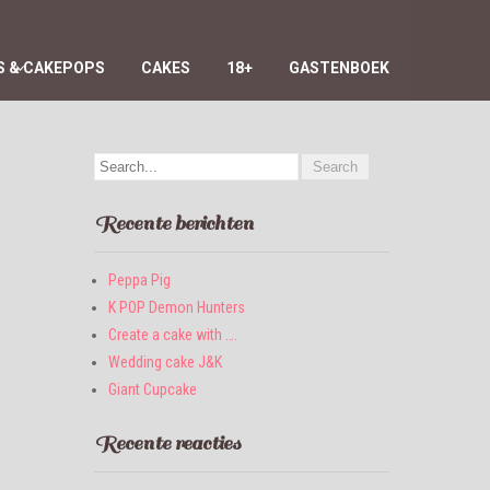
 & CAKEPOPS
CAKES
18+
GASTENBOEK
Recente berichten
Peppa Pig
K POP Demon Hunters
Create a cake with ….
Wedding cake J&K
Giant Cupcake
Recente reacties