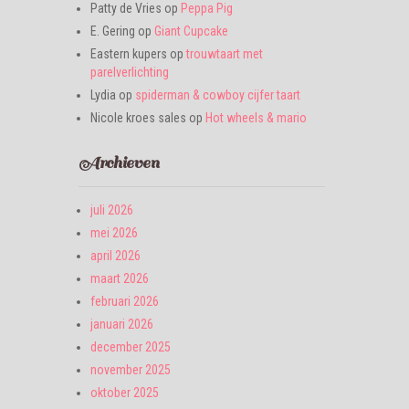
Patty de Vries
op
Peppa Pig
E. Gering
op
Giant Cupcake
Eastern kupers
op
trouwtaart met
parelverlichting
Lydia
op
spiderman & cowboy cijfer taart
Nicole kroes sales
op
Hot wheels & mario
Archieven
juli 2026
mei 2026
april 2026
maart 2026
februari 2026
januari 2026
december 2025
november 2025
oktober 2025