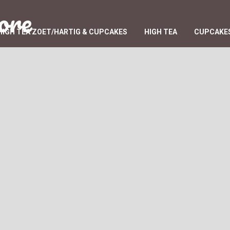
ore
HIGH TEA ZOET/HARTIG & CUPCAKES
HIGH TEA
CUPCAKES