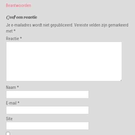
Beantwoorden
Geef een reactie
Je e-mailadres wordt niet gepubliceerd.
Vereiste velden zijn gemarkeerd
met
*
Reactie
*
Naam
*
E-mail
*
Site