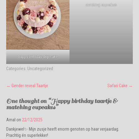
matching cupcakes
happy birthday drip cake
Categories:
Uncategorized
Post
←
Gender reveal Taartje
Safari Cake
→
navigation
One thought on “
Happy birthday taartje &
matching cupcakes
”
Amal
on
22/12/2025
Dankjewel✨ Mijn zusje heeft enorm genoten op haar verjaardag.
Prachtig én superlekker!