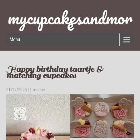
mycupcakesandmor
e
Menu
Happy birthday taartje &
matching cupcakes
21/12/2025
|
1 reactie