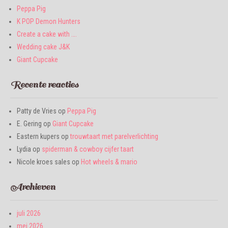
Peppa Pig
K POP Demon Hunters
Create a cake with ….
Wedding cake J&K
Giant Cupcake
Recente reacties
Patty de Vries
op
Peppa Pig
E. Gering
op
Giant Cupcake
Eastern kupers
op
trouwtaart met parelverlichting
Lydia
op
spiderman & cowboy cijfer taart
Nicole kroes sales
op
Hot wheels & mario
Archieven
juli 2026
mei 2026