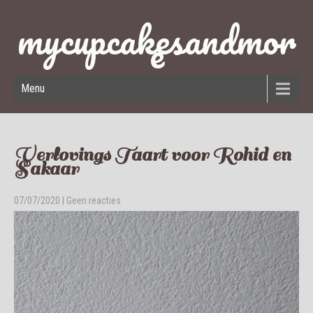
mycupcakesandmor
e
Menu
Verlovings Taart voor Rohid en
Sakaar
07/07/2020
|
Geen reacties