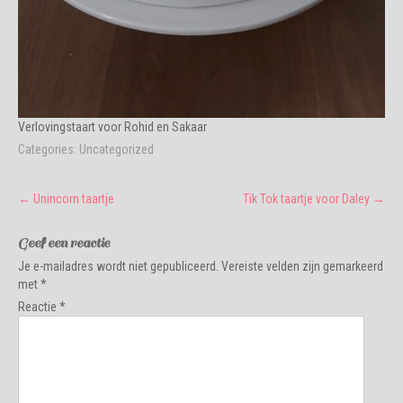
Verlovingstaart voor Rohid en Sakaar
Categories:
Uncategorized
Post
←
Unincorn taartje
Tik Tok taartje voor Daley
→
navigation
Geef een reactie
Je e-mailadres wordt niet gepubliceerd.
Vereiste velden zijn gemarkeerd
met
*
Reactie
*