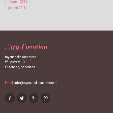
februari 2018
januari 2018
My Location
mycupcakesandmore
Wulpstraat 13
Enschede, Nederland
Email:
info@mycupcakesandmore.nl