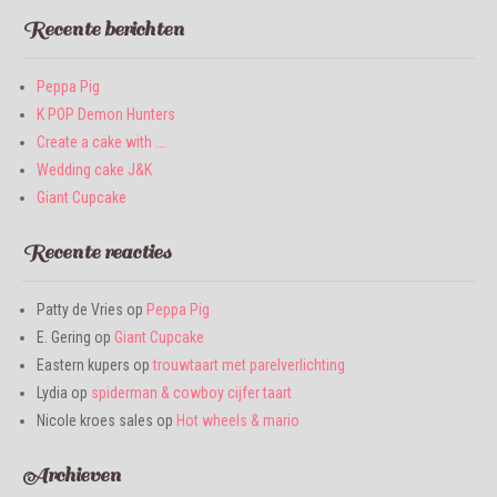
Recente berichten
Peppa Pig
K POP Demon Hunters
Create a cake with ….
Wedding cake J&K
Giant Cupcake
Recente reacties
Patty de Vries
op
Peppa Pig
E. Gering
op
Giant Cupcake
Eastern kupers
op
trouwtaart met parelverlichting
Lydia
op
spiderman & cowboy cijfer taart
Nicole kroes sales
op
Hot wheels & mario
Archieven