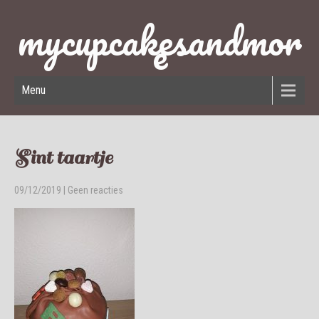
mycupcakesandmor
e
Menu
Sint taartje
09/12/2019
|
Geen reacties