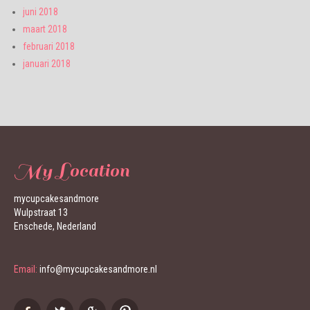
juni 2018
maart 2018
februari 2018
januari 2018
My Location
mycupcakesandmore
Wulpstraat 13
Enschede, Nederland
Email:
info@mycupcakesandmore.nl