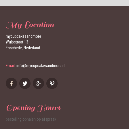
My Location
mycupcakesandmore
Wulpstraat 13
Enschede, Nederland
Email:
info@mycupcakesandmore.nl
Opening Hours
bestelling ophalen op afspraak