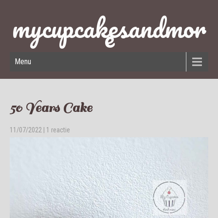
mycupcakesandmor
e
Menu
50 Years Cake
11/07/2022
|
1 reactie