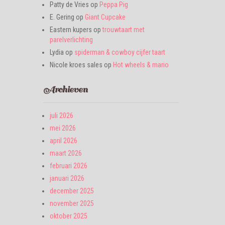
Patty de Vries
op
Peppa Pig
E. Gering
op
Giant Cupcake
Eastern kupers
op
trouwtaart met
parelverlichting
Lydia
op
spiderman & cowboy cijfer taart
Nicole kroes sales
op
Hot wheels & mario
Archieven
juli 2026
mei 2026
april 2026
maart 2026
februari 2026
januari 2026
december 2025
november 2025
oktober 2025