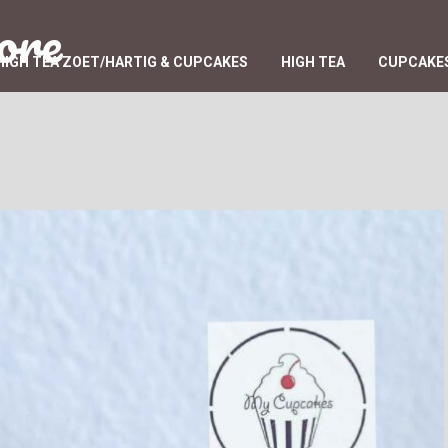
ore
HIGH TEA ZOET/HARTIG & CUPCAKES
HIGH TEA
CUPCAKES