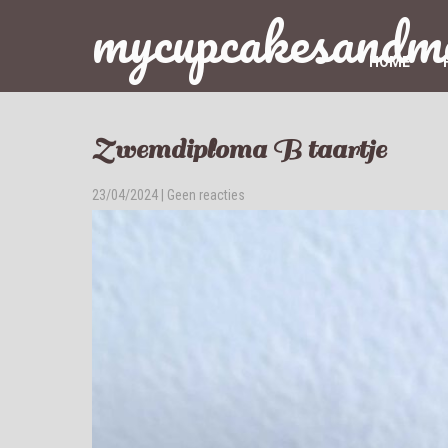
mycupcakesandm
HOME
Zwemdiploma B taartje
23/04/2024
|
Geen reacties