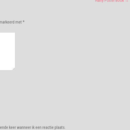
Harry Potter Book
→
gemarkeerd met
*
ende keer wanneer ik een reactie plaats.