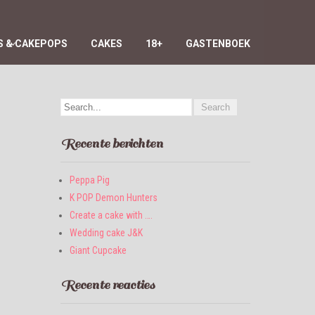
 & CAKEPOPS
CAKES
18+
GASTENBOEK
Recente berichten
Peppa Pig
K POP Demon Hunters
Create a cake with ….
Wedding cake J&K
Giant Cupcake
Recente reacties