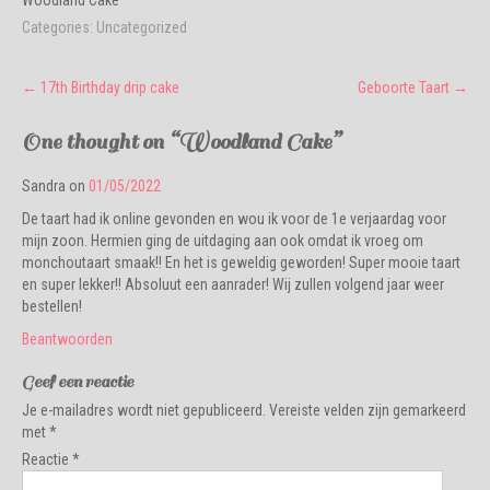
Categories:
Uncategorized
Post
←
17th Birthday drip cake
Geboorte Taart
→
navigation
One thought on “
Woodland Cake
”
Sandra
on
01/05/2022
De taart had ik online gevonden en wou ik voor de 1e verjaardag voor
mijn zoon. Hermien ging de uitdaging aan ook omdat ik vroeg om
monchoutaart smaak!! En het is geweldig geworden! Super mooie taart
en super lekker!! Absoluut een aanrader! Wij zullen volgend jaar weer
bestellen!
Beantwoorden
Geef een reactie
Je e-mailadres wordt niet gepubliceerd.
Vereiste velden zijn gemarkeerd
met
*
Reactie
*