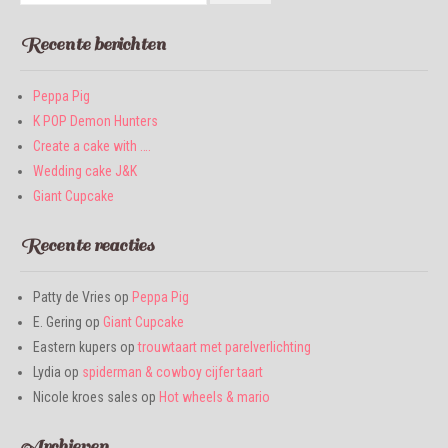
Recente berichten
Peppa Pig
K POP Demon Hunters
Create a cake with ….
Wedding cake J&K
Giant Cupcake
Recente reacties
Patty de Vries
op
Peppa Pig
E. Gering
op
Giant Cupcake
Eastern kupers
op
trouwtaart met parelverlichting
Lydia
op
spiderman & cowboy cijfer taart
Nicole kroes sales
op
Hot wheels & mario
Archieven