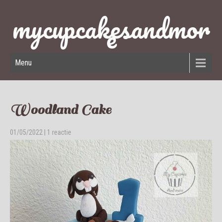
mycupcakesandmor
e
Menu
Woodland Cake
01/05/2022
|
1 reactie