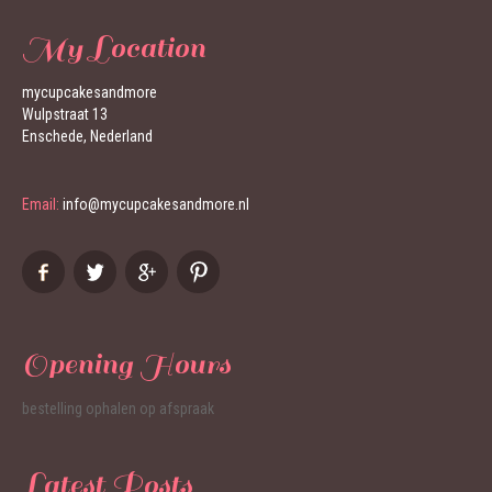
My Location
mycupcakesandmore
Wulpstraat 13
Enschede, Nederland
Email:
info@mycupcakesandmore.nl
Opening Hours
bestelling ophalen op afspraak
Latest Posts