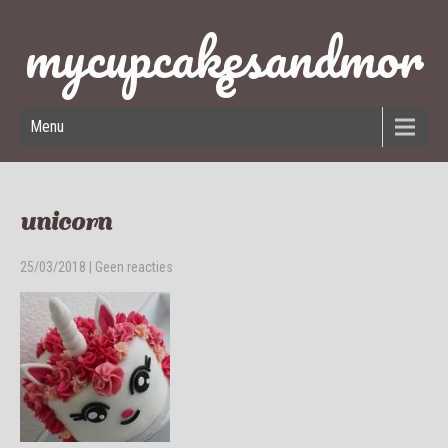
mycupcakesandmor
e
Menu
unicorn
25/03/2018
|
Geen reacties