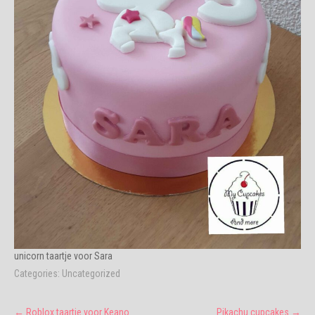
unicorn taartje voor Sara
Categories:
Uncategorized
Post
←
Roblox taartje voor Keano
Pikachu cupcakes
→