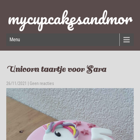
mycupcakesandmor
e
Menu
Unicorn taartje voor Sara
26/11/2021
|
Geen reacties