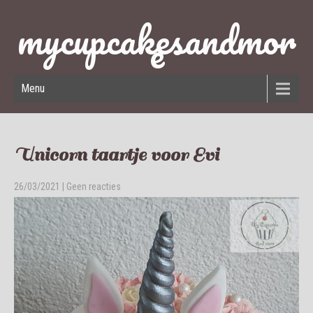
mycupcakesandmor
e
Menu
Unicorn taartje voor Evi
26/03/2021
|
Geen reacties