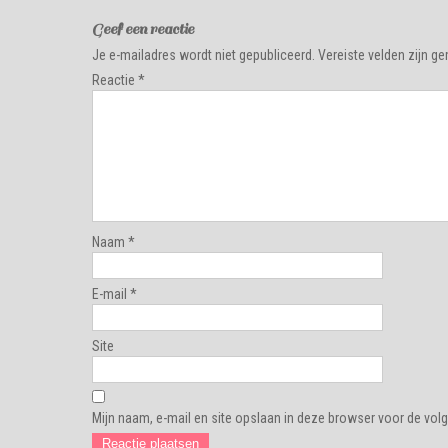
Geef een reactie
Je e-mailadres wordt niet gepubliceerd.
Vereiste velden zijn 
Reactie
*
Naam
*
E-mail
*
Site
Mijn naam, e-mail en site opslaan in deze browser voor de volg