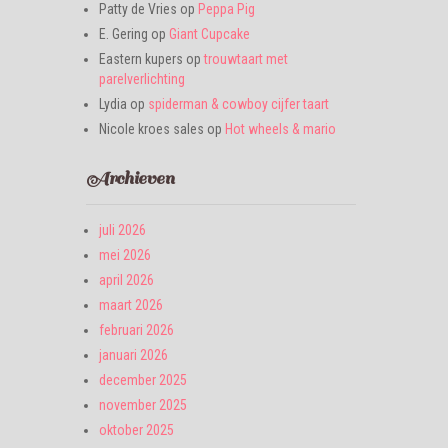
Patty de Vries
op
Peppa Pig
E. Gering
op
Giant Cupcake
Eastern kupers
op
trouwtaart met
parelverlichting
Lydia
op
spiderman & cowboy cijfer taart
Nicole kroes sales
op
Hot wheels & mario
Archieven
juli 2026
mei 2026
april 2026
maart 2026
februari 2026
januari 2026
december 2025
november 2025
oktober 2025