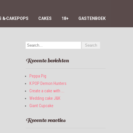
 & CAKEPOPS
CAKES
18+
GASTENBOEK
Recente berichten
Peppa Pig
K POP Demon Hunters
Create a cake with ….
Wedding cake J&K
Giant Cupcake
Recente reacties