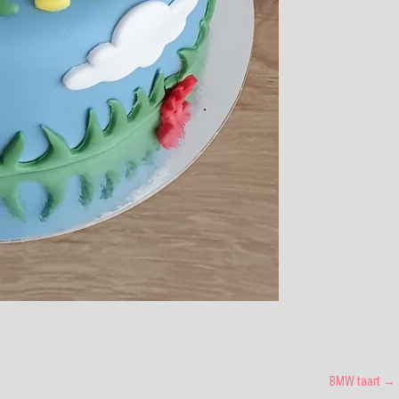
BMW taart
→