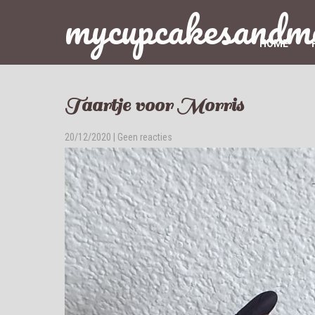
mycupcakesandm
HOME
Taartje voor Morris
20/12/2020
|
Geen reacties