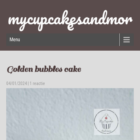
mycupcakesandmor
e
Menu
Golden bubbles cake
04/01/2024
|
1 reactie