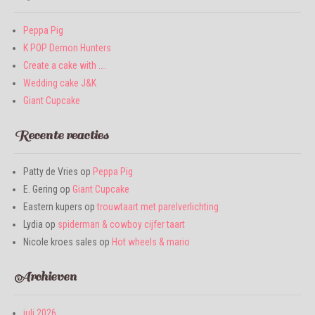
Peppa Pig
K POP Demon Hunters
Create a cake with ….
Wedding cake J&K
Giant Cupcake
Recente reacties
Patty de Vries
op
Peppa Pig
E. Gering
op
Giant Cupcake
Eastern kupers
op
trouwtaart met parelverlichting
Lydia
op
spiderman & cowboy cijfer taart
Nicole kroes sales
op
Hot wheels & mario
Archieven
juli 2026