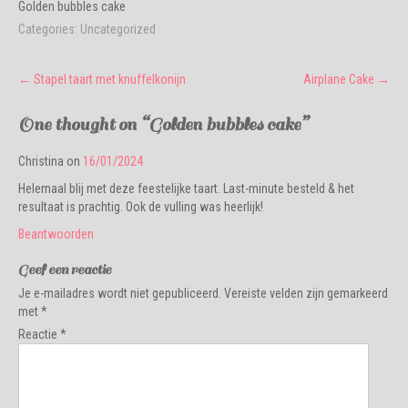
Golden bubbles cake
Categories:
Uncategorized
Post
←
Stapel taart met knuffelkonijn
Airplane Cake
→
navigation
One thought on “
Golden bubbles cake
”
Christina
on
16/01/2024
Helemaal blij met deze feestelijke taart. Last-minute besteld & het
resultaat is prachtig. Ook de vulling was heerlijk!
Beantwoorden
Geef een reactie
Je e-mailadres wordt niet gepubliceerd.
Vereiste velden zijn gemarkeerd
met
*
Reactie
*