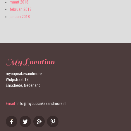
maart 2018
februari 2018
januari 2018
My Location
mycupcakesandmore
Wulpstraat 13
Enschede, Nederland
Email:
info@mycupcakesandmore.nl