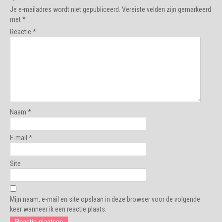
Je e-mailadres wordt niet gepubliceerd.
Vereiste velden zijn gemarkeerd
met
*
Reactie
*
Naam
*
E-mail
*
Site
Mijn naam, e-mail en site opslaan in deze browser voor de volgende
keer wanneer ik een reactie plaats.