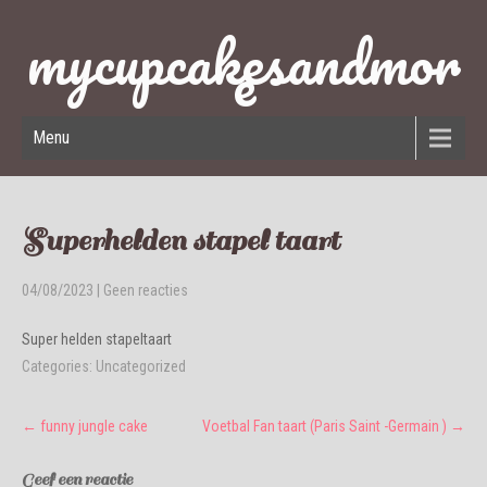
mycupcakesandmor
e
Menu
Superhelden stapel taart
04/08/2023
|
Geen reacties
Super helden stapeltaart
Categories:
Uncategorized
Post
←
funny jungle cake
Voetbal Fan taart (Paris Saint -Germain )
→
navigation
Geef een reactie