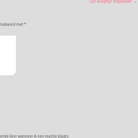
Lief konijntje stapeltaart
→
gemarkeerd met
*
ende keer wanneer ik een reactie plaats.