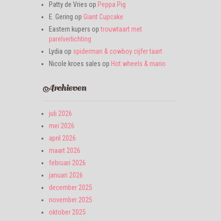
Patty de Vries
op
Peppa Pig
E. Gering
op
Giant Cupcake
Eastern kupers
op
trouwtaart met
parelverlichting
Lydia
op
spiderman & cowboy cijfer taart
Nicole kroes sales
op
Hot wheels & mario
Archieven
juli 2026
mei 2026
april 2026
maart 2026
februari 2026
januari 2026
december 2025
november 2025
oktober 2025