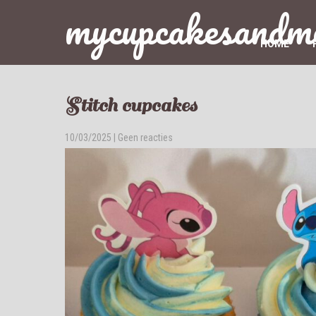
mycupcakesandm
HOME
Stitch cupcakes
10/03/2025
|
Geen reacties