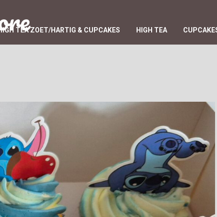
ore
HIGH TEA ZOET/HARTIG & CUPCAKES
HIGH TEA
CUPCAKES