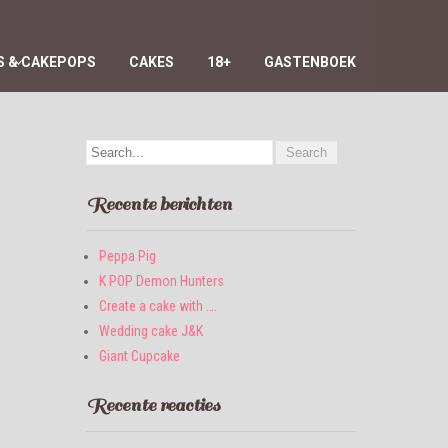
 & CAKEPOPS
CAKES
18+
GASTENBOEK
Recente berichten
Peppa Pig
K POP Demon Hunters
Create a cake with ….
Wedding cake J&K
Giant Cupcake
Recente reacties