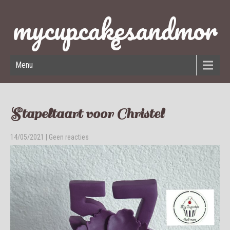
mycupcakesandmor
e
Menu
Stapeltaart voor Christel
14/05/2021
|
Geen reacties