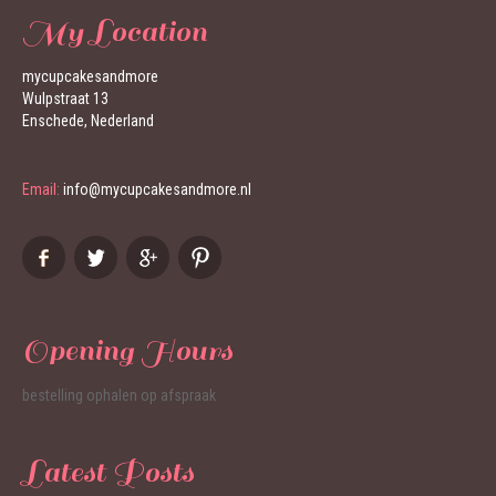
My Location
mycupcakesandmore
Wulpstraat 13
Enschede, Nederland
Email:
info@mycupcakesandmore.nl
Opening Hours
bestelling ophalen op afspraak
Latest Posts