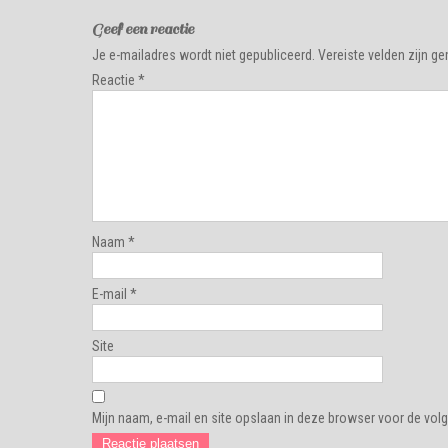
Geef een reactie
Je e-mailadres wordt niet gepubliceerd.
Vereiste velden zijn 
Reactie
*
Naam
*
E-mail
*
Site
Mijn naam, e-mail en site opslaan in deze browser voor de volg