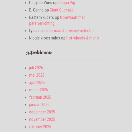
Patty de Vries
op
Peppa Pig
E. Gering
op
Giant Cupcake
Eastern kupers
op
trouwtaart met
parelverlichting
Lydia
op
spiderman & cowboy cijfer taart
Nicole kroes sales
op
Hot wheels & mario
Archieven
juli 2026
mei 2026
april 2026
maart 2026
februari 2026
januari 2026
december 2025
november 2025
oktober 2025