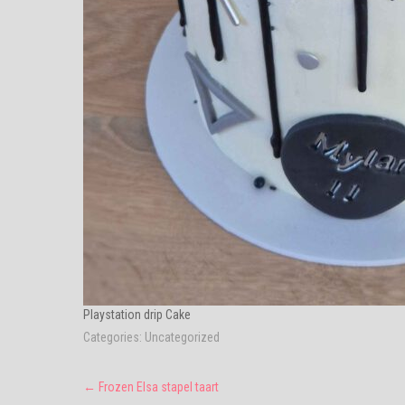
Playstation drip Cake
Categories:
Uncategorized
Post
←
Frozen Elsa stapel taart
navigation