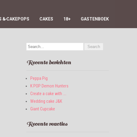
 & CAKEPOPS
CAKES
18+
GASTENBOEK
Recente berichten
Peppa Pig
K POP Demon Hunters
Create a cake with ….
Wedding cake J&K
Giant Cupcake
Recente reacties