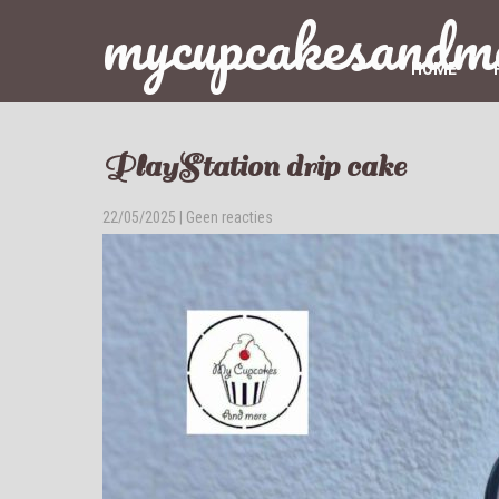
mycupcakesandm
HOME
PlayStation drip cake
22/05/2025
|
Geen reacties