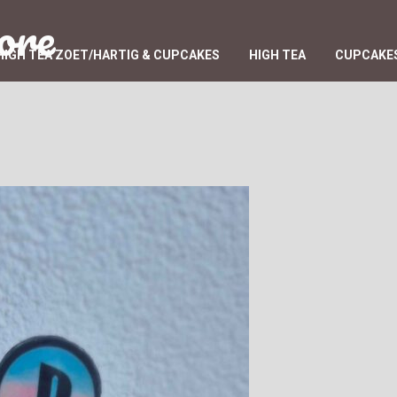
ore
HIGH TEA ZOET/HARTIG & CUPCAKES
HIGH TEA
CUPCAKES