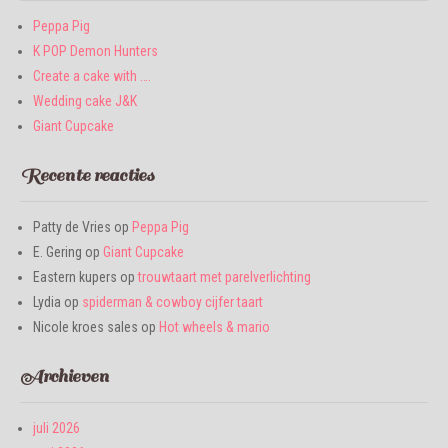
Peppa Pig
K POP Demon Hunters
Create a cake with ….
Wedding cake J&K
Giant Cupcake
Recente reacties
Patty de Vries
op
Peppa Pig
E. Gering
op
Giant Cupcake
Eastern kupers
op
trouwtaart met parelverlichting
Lydia
op
spiderman & cowboy cijfer taart
Nicole kroes sales
op
Hot wheels & mario
Archieven
juli 2026