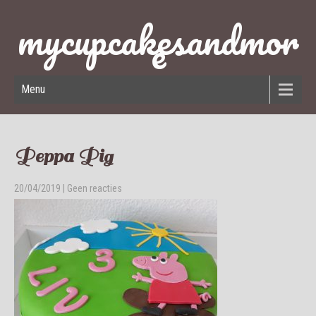
mycupcakesandmor
e
Menu
Peppa Pig
20/04/2019
|
Geen reacties