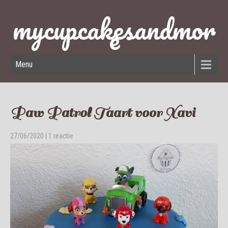
mycupcakesandmor
e
Menu
Paw Patrol Taart voor Xavi
27/06/2020
|
1 reactie