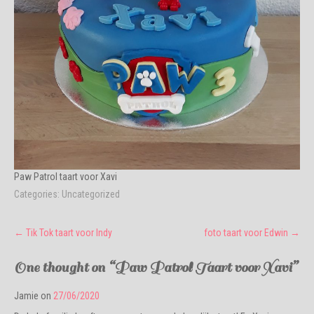
Paw Patrol taart voor Xavi
Categories:
Uncategorized
Post
←
Tik Tok taart voor Indy
foto taart voor Edwin
→
navigation
One thought on “
Paw Patrol Taart voor Xavi
”
Jamie
on
27/06/2020