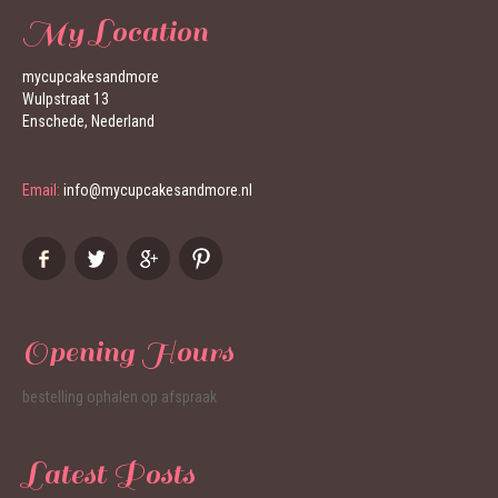
My Location
mycupcakesandmore
Wulpstraat 13
Enschede, Nederland
Email:
info@mycupcakesandmore.nl
Opening Hours
bestelling ophalen op afspraak
Latest Posts