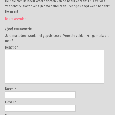
De hele familie heeft weer genoten van de heerlijke taart! En Xavi was
zeer enthousiast over zijn paw patrol taart. Zeer geslaagd weer, bedankt
Hermien!
Beantwoorden
Geef een reactie
Je e-mailadres wordt niet gepubliceerd.
Vereiste velden zijn gemarkeerd
met
*
Reactie
*
Naam
*
E-mail
*