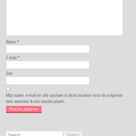
Naam
*
E-mail
*
Site
Mijn naam, e-mail en site opslaan in deze browser voor de volgende
keer wanneer ik een reactie plaats.