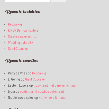
Recente berichten
Peppa Pig
K POP Demon Hunters
Create a cake with ….
Wedding cake J&K
Giant Cupcake
Recente reacties
Patty de Vries
op
Peppa Pig
E. Gering
op
Giant Cupcake
Eastern kupers
op
trouwtaart met parelverlichting
Lydia
op
spiderman & cowboy cijfer taart
Nicole kroes sales
op
Hot wheels & mario