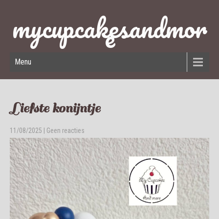
mycupcakesandmor
e
Menu
Liefste konijntje
11/08/2025
|
Geen reacties