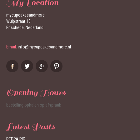
My Location
mycupcakesandmore
Wulpstraat 13
Enschede, Nederland
Email:
info@mycupcakesandmore.nl
Opening Hours
bestelling ophalen op afspraak
Latest Posts
PEPPA PIG