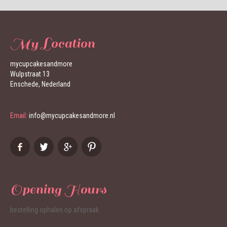
My Location
mycupcakesandmore
Wulpstraat 13
Enschede, Nederland
Email:
info@mycupcakesandmore.nl
Opening Hours
bestelling ophalen op afspraak