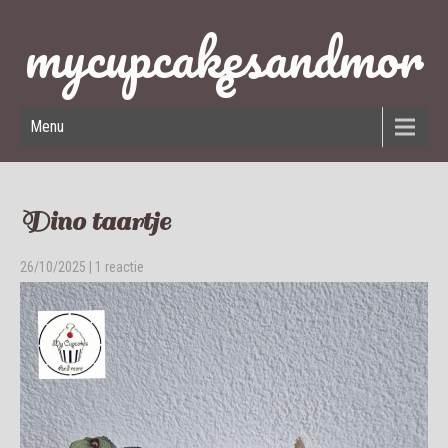
mycupcakesandmor
e
Menu
Dino taartje
26/10/2025
|
1 reactie