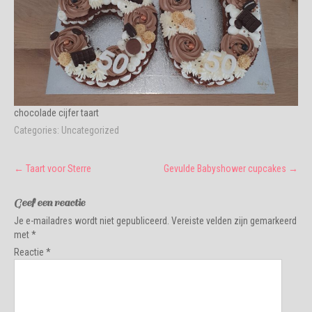
chocolade cijfer taart
Categories:
Uncategorized
Post
←
Taart voor Sterre
Gevulde Babyshower cupcakes
→
navigation
Geef een reactie
Je e-mailadres wordt niet gepubliceerd.
Vereiste velden zijn gemarkeerd
met
*
Reactie
*