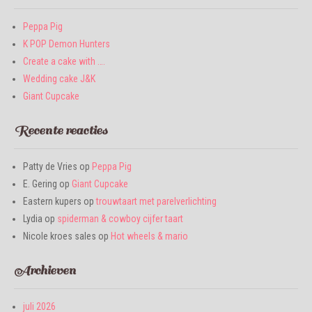
Peppa Pig
K POP Demon Hunters
Create a cake with ….
Wedding cake J&K
Giant Cupcake
Recente reacties
Patty de Vries
op
Peppa Pig
E. Gering
op
Giant Cupcake
Eastern kupers
op
trouwtaart met parelverlichting
Lydia
op
spiderman & cowboy cijfer taart
Nicole kroes sales
op
Hot wheels & mario
Archieven
juli 2026