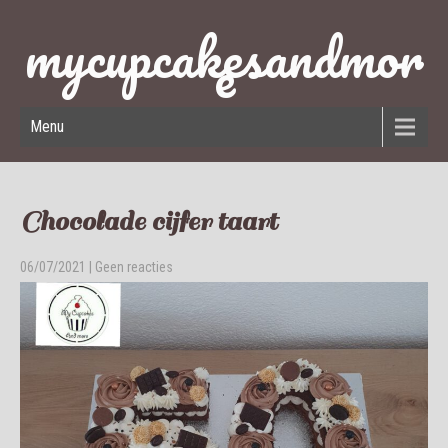
mycupcakesandmor
e
Menu
Chocolade cijfer taart
06/07/2021
|
Geen reacties