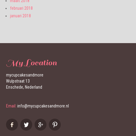
maart 2018
februari 2018
januari 2018
My Location
mycupcakesandmore
Wulpstraat 13
Enschede, Nederland
Email:
info@mycupcakesandmore.nl