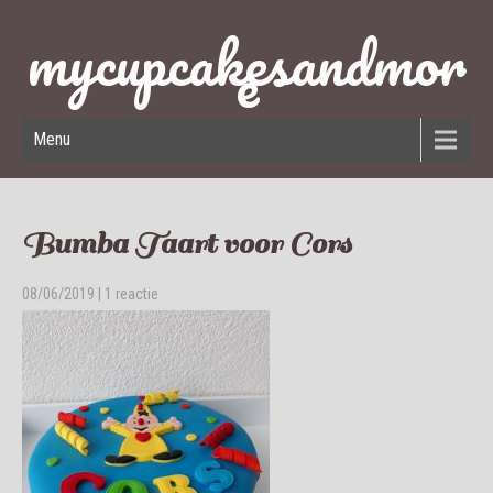
mycupcakesandmor
e
Menu
Bumba Taart voor Cors
08/06/2019
|
1 reactie