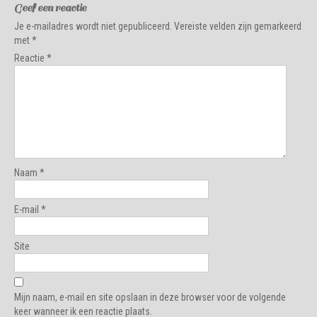
Geef een reactie
Je e-mailadres wordt niet gepubliceerd.
Vereiste velden zijn gemarkeerd
met
*
Reactie
*
Naam
*
E-mail
*
Site
Mijn naam, e-mail en site opslaan in deze browser voor de volgende
keer wanneer ik een reactie plaats.