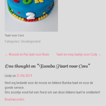
Taart voor Cors
Categories:
Uncategorized
Post
←
Woezel en Pip taart voor Bram
Taart en mep taartje voor Cody
→
navigation
One thought on “
Bumba Taart voor Cors
”
Lindy
on
21/06/2019
Heel erg bedankt voor de mooie en lekkere Bumba taart en voor de
goede service.
Ons zoontje vond het een feest om van deze lekkere taart te smikkelen!
Beantwoorden