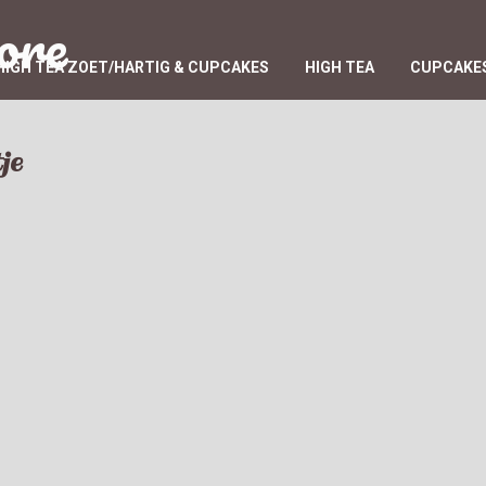
ore
HIGH TEA ZOET/HARTIG & CUPCAKES
HIGH TEA
CUPCAKES
je