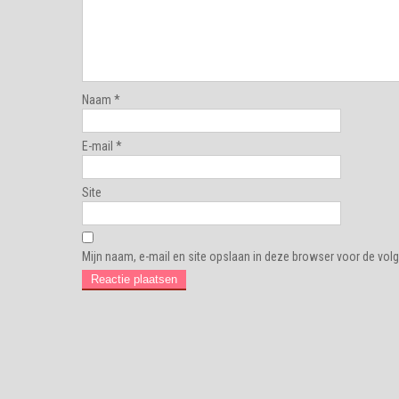
Naam
*
E-mail
*
Site
Mijn naam, e-mail en site opslaan in deze browser voor de volg