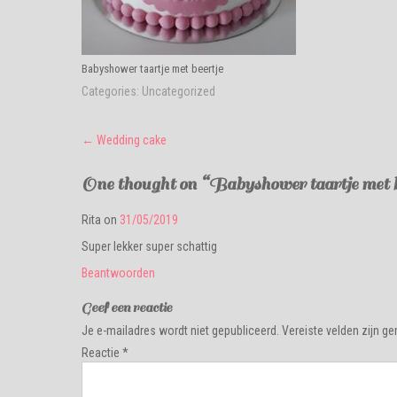
Babyshower taartje met beertje
Categories:
Uncategorized
Post
←
Wedding cake
navigation
One thought on “
Babyshower taartje met b
Rita
on
31/05/2019
Super lekker super schattig
Beantwoorden
Geef een reactie
Je e-mailadres wordt niet gepubliceerd.
Vereiste velden zijn 
Reactie
*