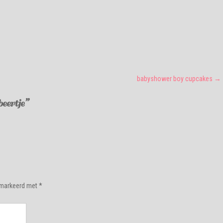
babyshower boy cupcakes
→
eertje
”
gemarkeerd met
*