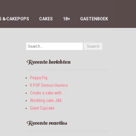
 & CAKEPOPS
CAKES
18+
GASTENBOEK
Recente berichten
Peppa Pig
K POP Demon Hunters
Create a cake with ….
Wedding cake J&K
Giant Cupcake
Recente reacties