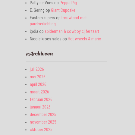
Patty de Vries
op
Peppa Pig
E. Gering
op
Giant Cupcake
Eastern kupers
op
trouwtaart met
parelverlichting
Lydia
op
spiderman & cowboy cijfer taart
Nicole kroes sales
op
Hot wheels & mario
Archieven
juli 2026
mei 2026
april 2026
maart 2026
februari 2026
januari 2026
december 2025
november 2025
oktober 2025