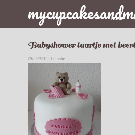
mycupcakesandm
HOME
Babyshower taartje met beert
29/05/2019
|
1 reactie