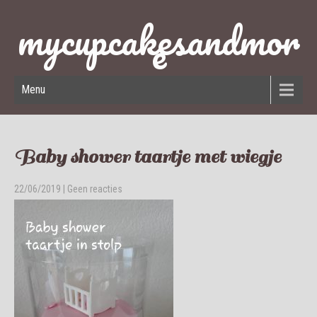
mycupcakesandmor
e
Menu
Baby shower taartje met wiegje
22/06/2019
|
Geen reacties