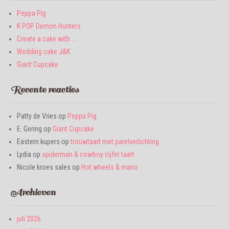
Peppa Pig
K POP Demon Hunters
Create a cake with ….
Wedding cake J&K
Giant Cupcake
Recente reacties
Patty de Vries
op
Peppa Pig
E. Gering
op
Giant Cupcake
Eastern kupers
op
trouwtaart met parelverlichting
Lydia
op
spiderman & cowboy cijfer taart
Nicole kroes sales
op
Hot wheels & mario
Archieven
juli 2026