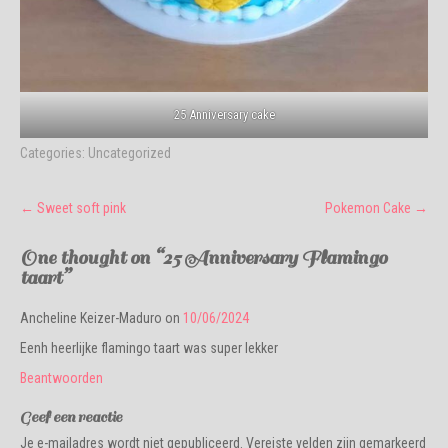
25 Anniversary cake
Categories:
Uncategorized
Post
←
Sweet soft pink
Pokemon Cake
→
navigation
One thought on “
25 Anniversary Flamingo
taart
”
Ancheline Keizer-Maduro
on
10/06/2024
Eenh heerlijke flamingo taart was super lekker
Beantwoorden
Geef een reactie
Je e-mailadres wordt niet gepubliceerd.
Vereiste velden zijn gemarkeerd