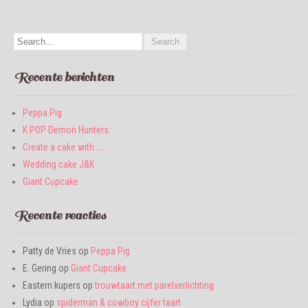
Recente berichten
Peppa Pig
K POP Demon Hunters
Create a cake with ….
Wedding cake J&K
Giant Cupcake
Recente reacties
Patty de Vries
op
Peppa Pig
E. Gering
op
Giant Cupcake
Eastern kupers
op
trouwtaart met parelverlichting
Lydia
op
spiderman & cowboy cijfer taart