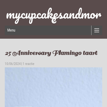
mycupcakesandmor
e
Menu
25 Anniversary Flamingo taart
10/06/2024
|
1 reactie