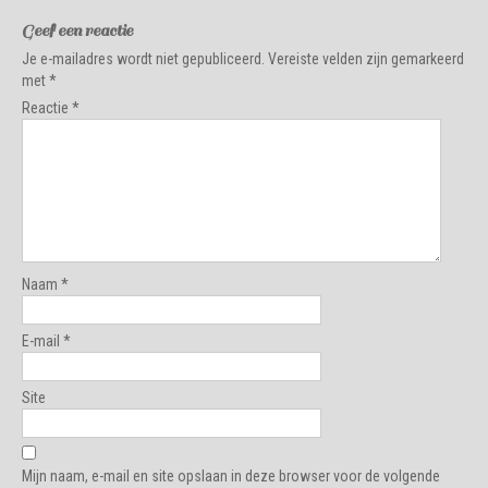
Geef een reactie
Je e-mailadres wordt niet gepubliceerd.
Vereiste velden zijn gemarkeerd
met
*
Reactie
*
Naam
*
E-mail
*
Site
Mijn naam, e-mail en site opslaan in deze browser voor de volgende