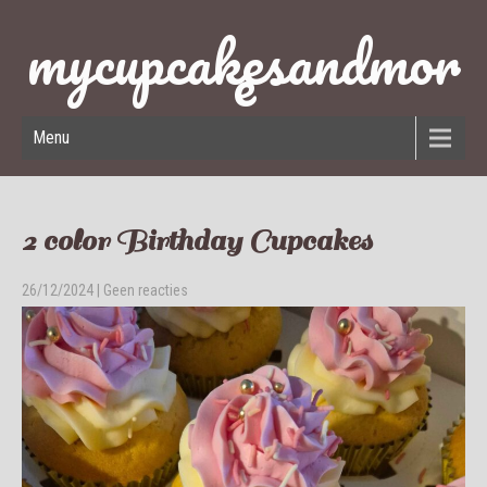
mycupcakesandmor
e
Menu
2 color Birthday Cupcakes
26/12/2024
|
Geen reacties