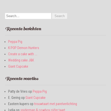
Recente berichten
Peppa Pig
K POP Demon Hunters
Create a cake with ….
Wedding cake J&K
Giant Cupcake
Recente reacties
Patty de Vries
op
Peppa Pig
E. Gering
op
Giant Cupcake
Eastern kupers
op
trouwtaart met parelverlichting
Lydia
op
spiderman & cowboy cijfer taart