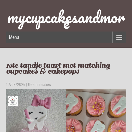
mycupcakesandmor
e
Menu
1ste tandje taart met matching
cupcakes & cakepops
17/03/2026
|
Geen reacties